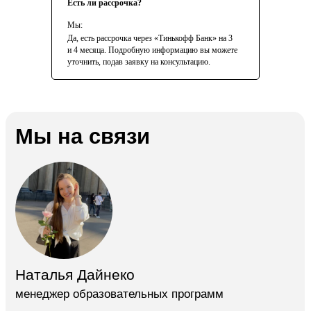
Есть ли рассрочка?
Финансовое
Мы:
моделирование
Визуализация в Tableau
Да, есть рассрочка через «Тинькофф Банк» на 3
Бизнес-процессы
и 4 месяца. Подробную информацию вы можете
уточнить, подав заявку на консультацию.
GMAT
О нас
Правовая информация
Образовательная
лицензия
О нашей школе
Контакты
Сведения
об образовательной
организации
Партнерам
Корпоративным