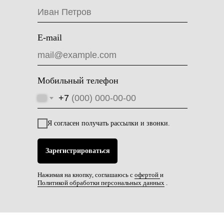
Мы на связи
E-mail
Мобильный телефон
+7
Наталья Дайнеко
менеджер образовательных программ
Я согласен получать рассылки и звонки.
+7 (991) 222-10-69
school@changellenge.com
Зарегистрироваться
Нажимая на кнопку, соглашаюсь с
офертой
и
Политикой обработки персональных данных
.
подписывайтесь на наш Telegram-канал,
чтобы получать полезный контент бесплатно!