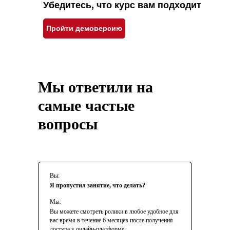
Убедитесь, что курс вам подходит
Пройти демоверсию
ООО «Высшая школа аналитики и стратегии»
125252, Российская Федерация, город Москва, ул.
Проезд Березовой рощи, д. 12, помещ. 56А/1
school@changellenge.com
Мы ответили на
самые частые
вопросы
Вы:
ООО «Высшая школа аналитики и стратегии»
125252, г. Москва, ул. Проезд Березовой рощи, д. 12,
Я пропустил занятие, что делать?
помещ. 56А/1
ИНН/КПП 7716917009/771401001
Мы:
2026
Вы можете смотреть ролики в любое удобное для
вас время в течение 6 месяцев после получения
доступа к онлайн-платформе.