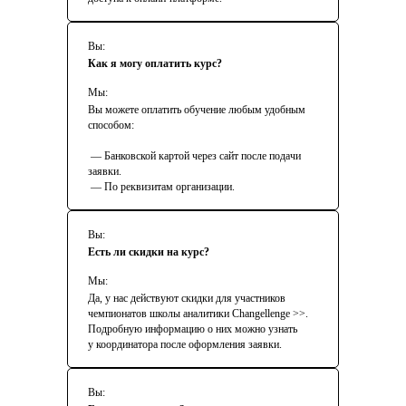
school@changellenge.com
Вы:
+7 (991) 222-10-69
Как я могу оплатить курс?
Профессии
Мы:
Вы можете оплатить обучение любым удобным
Аналитика данных
способом:
Аналитика ПРО
— Банковской картой через сайт после подачи
Бизнес-аналитика
заявки.
— По реквизитам организации.
Программа для
студентов
Навыки ToolKit
Вы:
Есть ли скидки на курс?
Excel для учебы и
работы
Бизнес-презентации в
Мы:
Да, у нас действуют скидки для участников
PowerPoint
SQL для анализа
чемпионатов школы аналитики Changellenge >>.
Подробную информацию о них можно узнать
данных
Python
.Базовый уровень
у координатора после оформления заявки.
Python
. Продвинутый
уровень
Финансы. Базовый уровень
Вы: