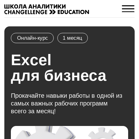
Онлайн-курс
1 месяц
Excel
для бизнеса
Прокачайте навыки работы в одной из
самых важных рабочих программ
всего за месяц!