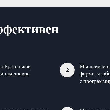
ффективен
я Братеньков,
Мы даем мат
ый ежедневно
форме, чтоб
с программир