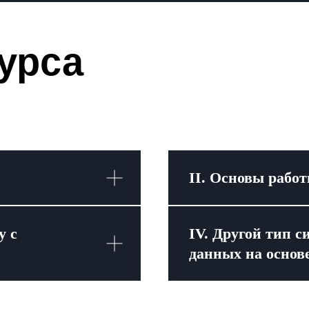
урса
II. Основы работ
у с
IV. Другой тип с
данных на основе