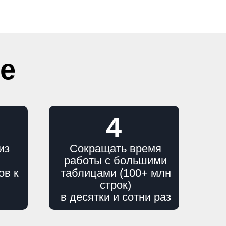
ле
4
из
Сокращать время
работы с большими
ов к
таблицами (100+ млн
строк)
в десятки и сотни раз