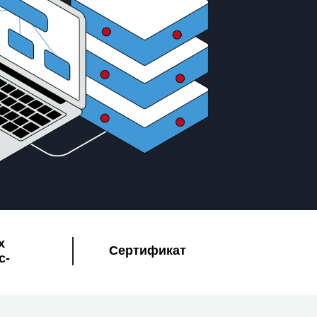
х
Сертификат
с-