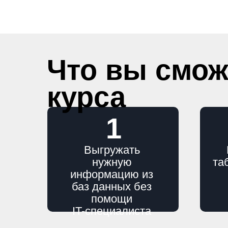
Что вы смож
курса
1
Выгружать
нужную
та
информацию из
баз данных без
помощи
IT-специалиста