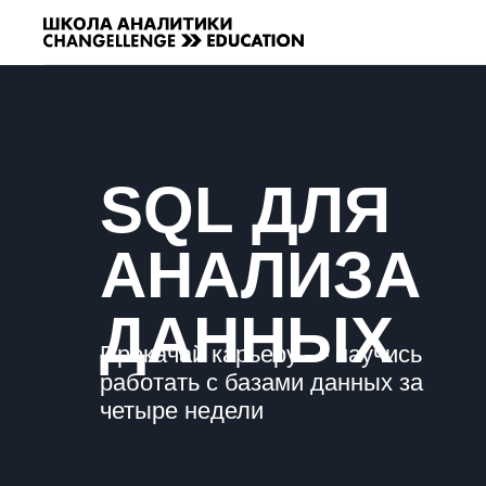
SQL ДЛЯ
АНАЛИЗА
ДАННЫХ
Прокачай карьеру — научись
работать с базами данных за
четыре недели