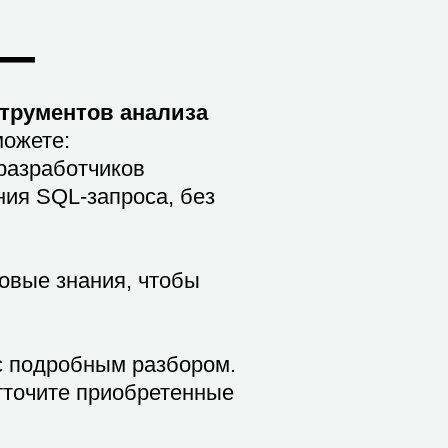
 —
трументов анализа
можете:
разработчиков
ния SQL-запроса, без
овые знания, чтобы
 с подробным разбором.
отточите приобретенные