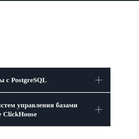
ы с PostgreSQL
истем управления базами
 ClickHouse