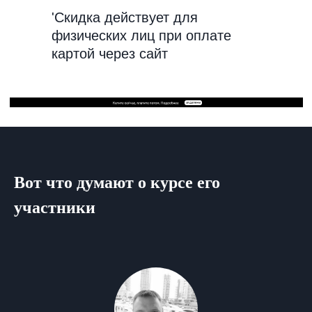
GMAT
'Скидка действует для
физических лиц при оплате
картой через сайт
О нас
Правовая информация
Образовательная
лицензия
О нашей школе
Контакты
Сведения
об образовательной
Вот что думают о курсе его
организации
участники
Партнерам
Корпоративным
клиентам
Реферальная
программа