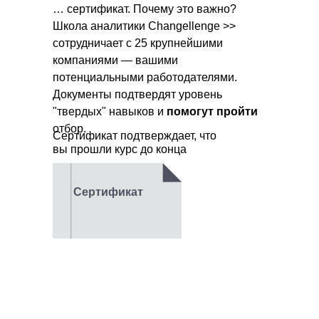
Профессии
… сертификат. Почему это важно?
Школа аналитики Changellenge >>
Аналитика данных
сотрудничает с 25 крупнейшими
Аналитика ПРО
компаниями — вашими
Бизнес-аналитика
потенциальными работодателями.
Программа для
Документы подтвердят уровень
студентов
"твердых" навыков и
помогут пройти
Навыки ToolKit
отбор.
Сертификат подтверждает, что
Excel для учебы и
вы прошли курс до конца
работы
Бизнес-презентации в
PowerPoint
SQL для анализа
Сертификат
данных
Python
.Базовый уровень
Python
. Продвинутый
уровень
Финансы. Базовый уровень
Финансовое
моделирование
Визуализация в Tableau
Бизнес-процессы