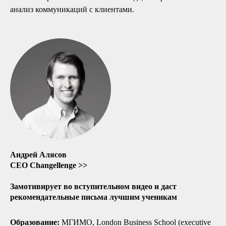
анализ коммуникаций с клиентами.
Наталья Дайнеко
менеджер образовательных программ
+7 (991) 222-10-69
school@changellenge.com
Андрей Алясов
CEO Changellenge >>
подписывайтесь на наш Telegram-канал,
чтобы получать полезный контент бесплатно!
Замотивирует во вступительном видео и даст
рекомендательные письма лучшим ученикам
ООО «Высшая школа аналитики и стратегии»
Образование:
МГИМО, London Business School (executive
125252, Российская Федерация, город Москва, ул.