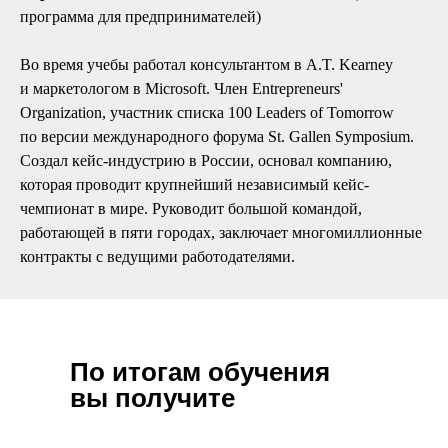
Проезд Березовой рощи, д. 12, помещ. 56А/1
программа для предпринимателей)
school@changellenge.com
Во время учебы работал консультантом в A.T. Kearney
и маркетологом в Microsoft. Член Entrepreneurs'
Organization, участник списка 100 Leaders of Tomorrow
по версии международного форума St. Gallen Symposium.
Создал кейс-индустрию в России, основал компанию,
которая проводит крупнейший независимый кейс-
чемпионат в мире. Руководит большой командой,
работающей в пяти городах, заключает многомиллионные
контракты с ведущими работодателями.
ООО «Высшая школа аналитики и стратегии»
125252, г. Москва, ул. Проезд Березовой рощи, д. 12,
помещ. 56А/1
ИНН/КПП 7716917009/771401001
2026
По итогам обучения
school@changellenge.com
вы получите
+7 (991) 222-10-69