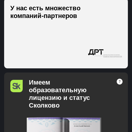
Я согласен получать рассылки и звонки
Я соглашаюсь с
Публичной офертой абонентского договора на оказание
платных образовательных услуг
и
Политикой обработки персональных
данных
Задать вопрос
+7 (991) 222-10-69
school@changellenge.com