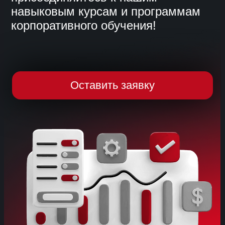
Если вы хотите комплексно
обучить вашу команду
аналитике, то обращайтесь
к нашему менеджеру
Мы сформируем
для вас персональное
предложение
. Обучение уже проходили
сотрудники Газпром-нефть,