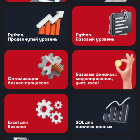
Имеем
образовательную
лицензию и статус
Сколково
9/10
средняя оценка выпускников