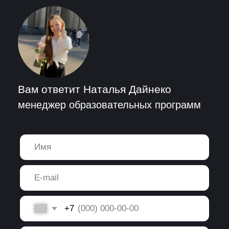
Я соглашаюсь с
Публичной офертой абонентского договора на
оказание платных образовательных услуг
и
Политикой обработки
персональных данных
Задать вопрос
+7 (991) 222-10-69
school@changellenge.com
Набор на поток закрыт
. Если
вы хотите освоить
аналитические навыки —
присоединяйтесь к нашим
навыковым курсам
и программам корпоративного
обучения!