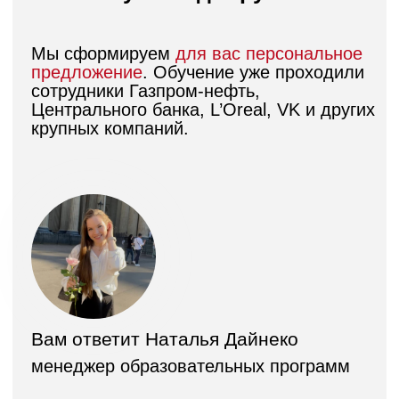
+7
Я согласен получать рассылки и звонки
Я соглашаюсь с
Публичной офертой абонентского договора на
оказание платных образовательных услуг
и
Политикой обработки
персональных данных
Задать вопрос
+7 (991) 222-10-69
school@changellenge.com
За вашу мотивацию отвечает
целое комьюнити: